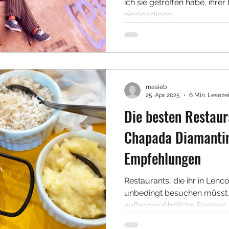
ich sie getroffen habe, ihre
einzigartigen...
masieb
25. Apr. 2025
6 Min. Lesezei
Die besten Restaur
Chapada Diamantin
Empfehlungen
Restaurants, die ihr in Len
unbedingt besuchen müsst. D
außergewöhnliche Speisen