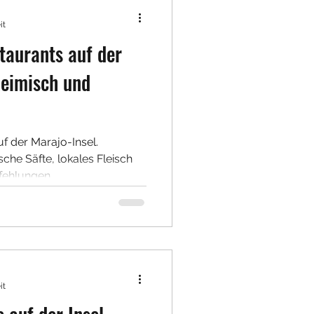
it
taurants auf der
heimisch und
f der Marajo-Insel.
sche Säfte, lokales Fleisch
fehlungen.
it