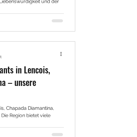
r Liebenswürdigkeit und der
t
ants in Lencois,
a – unsere
cois, Chapada Diamantina,
ie Region bietet viele