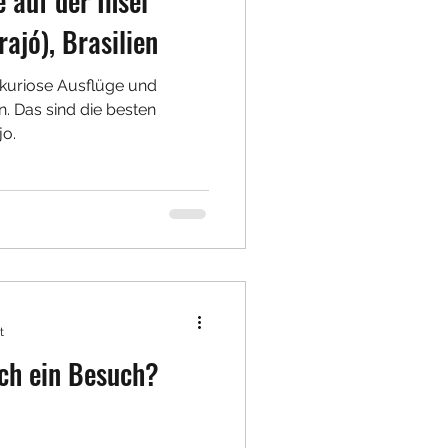
 auf der Insel
ajó), Brasilien
e kuriose Ausflüge und
. Das sind die besten
jo.
t
ich ein Besuch?