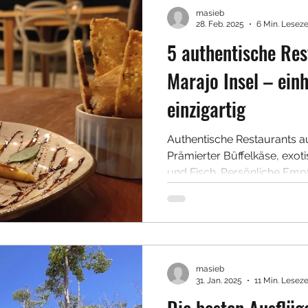
masieb
28. Feb. 2025
6 Min. Leseze
5 authentische Res
Marajo Insel – ein
einzigartig
Authentische Restaurants au
Prämierter Büffelkäse, exoti
und Fisch. Persönliche Emp
masieb
31. Jan. 2025
11 Min. Leseze