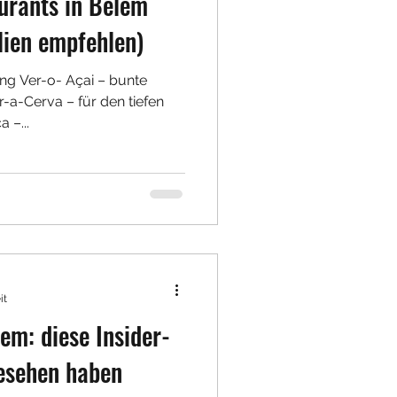
urants in Belem
lien empfehlen)
ung Ver-o- Açai – bunte
a-Cerva – für den tiefen
 –...
it
em: diese Insider-
gesehen haben