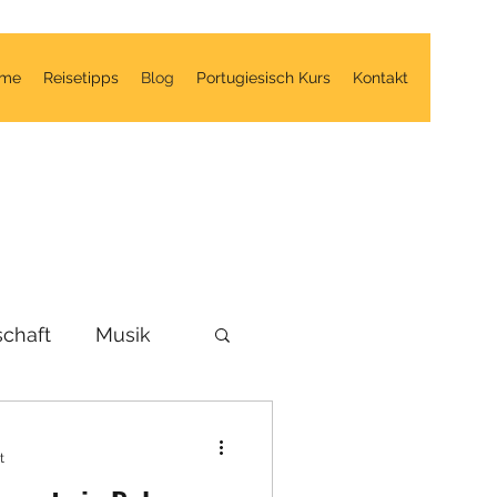
me
Reisetipps
Blog
Portugiesisch Kurs
Kontakt
schaft
Musik
COVID-19)
t