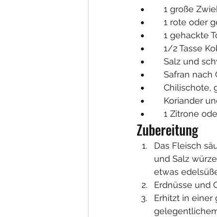
    1 große Zwi
    1 rote ode
    1 gehackte
    1/2 Tasse
    Salz und 
    Safran na
    Chilischote
    Koriande
    1 Zitrone 
Zubereitung
Das Fleisch säu
und Salz würze
etwas edelsüße
Erdnüsse und C
Erhitzt in eine
gelegentlichem