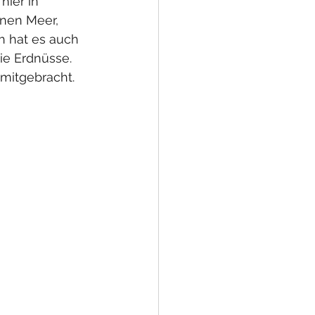
hier in 
enen Meer, 
h hat es auch 
ie Erdnüsse. 
 mitgebracht. 