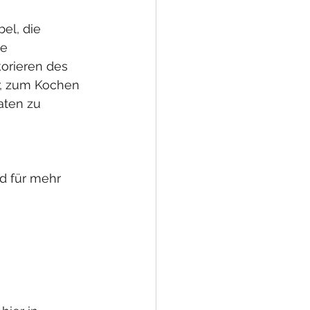
el, die 
e 
orieren des 
r, zum Kochen 
ten zu 
d für mehr 