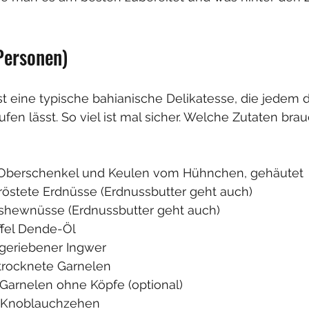
Personen)
st eine typische bahianische Delikatesse, die jedem 
 lässt. So viel ist mal sicher. Welche Zutaten brau
m Oberschenkel und Keulen vom Hühnchen, gehäutet
 geröstete Erdnüsse (Erdnussbutter geht auch)
 Cashewnüsse (Erdnussbutter geht auch)
löffel Dende-Öl 
fel geriebener Ingwer
 getrocknete Garnelen
te Garnelen ohne Köpfe (optional)
kte Knoblauchzehen