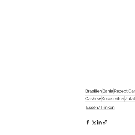
Brasilien
Bahia
Rezept
Ga
Cashew
Kokosmilch
Zuta
Essen/Trinken