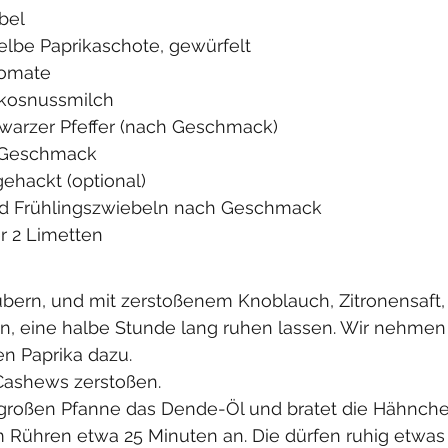
ebel
r gelbe Paprikaschote, gewürfelt
 Tomate
 Kokosnussmilch
schwarzer Pfeffer (nach Geschmack)
ch Geschmack
, gehackt (optional)
r und Frühlingszwiebeln nach Geschmack
oder 2 Limetten
bern, und mit zerstoßenem Knoblauch, Zitronensaft, S
n, eine halbe Stunde lang ruhen lassen. Wir nehmen
n Paprika dazu. 
ashews zerstoßen. 
r großen Pfanne das Dende-Öl und bratet die Hähnche
 Rühren etwa 25 Minuten an. Die dürfen ruhig etwas