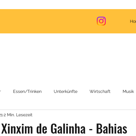
Ho
r
Essen/Trinken
Unterkünfte
Wirtschaft
Musik
21
2 Min. Lesezeit
Reiseinformationen
Corona (COVID-19)
Reiserouten
 Xinxim de Galinha - Bahias