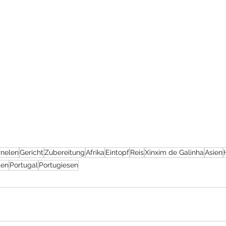
rnelen
Gericht
Zubereitung
Afrika
Eintopf
Reis
Xinxim de Galinha
Asien
ten
Portugal
Portugiesen