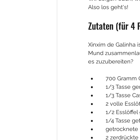
Also los geht's! 
Zutaten (für 4 
Xinxim de Galinha i
Mund zusammenlaufen
es zuzubereiten? 
    700 Gram
    1/3 Tasse
    1/3 Tasse
    2 volle Ess
    1/2 Esslöf
    1/4 Tasse
    getrockne
    2 zerdrüc