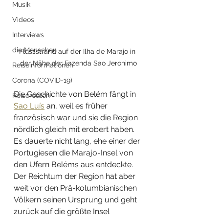
Musik
Videos
Interviews
die Menschen
Flussstrand auf der Ilha de Marajo in 
der Nähe der Fazenda Sao Jeronimo
Reiseinformationen
Corona (COVID-19)
Die Geschichte von Belém fängt in 
Reiserouten
Sao Luís
 an, weil es früher 
französisch war und sie die Region 
nördlich gleich mit erobert haben. 
Es dauerte nicht lang, ehe einer der 
Portugiesen die Marajo-Insel von 
den Ufern Beléms aus entdeckte. 
Der Reichtum der Region hat aber 
weit vor den Prä-kolumbianischen 
Völkern seinen Ursprung und geht 
zurück auf die größte Insel 