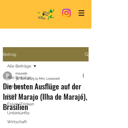
Beitrag
Alle Beiträge
masieb
Alle Beiträge
31. Jan. 2025
11 Min. Lesezeit
Die besten Ausflüge auf der
Aktivitäten
Insel Marajo (Ilha de Marajó),
Natur
Brasilien
Essen/Trinken
Unterkünfte
Wirtschaft