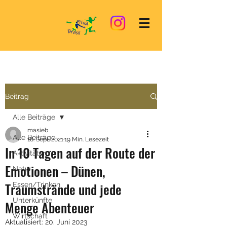
Beitrag
Alle Beiträge
masieb
Alle Beiträge
18. Sept. 2021
19 Min. Lesezeit
In 10 Tagen auf der Route der
Aktivitäten
Emotionen – Dünen,
Natur
Traumstrände und jede
Essen/Trinken
Unterkünfte
Menge Abenteuer
Wirtschaft
Aktualisiert:
20. Juni 2023