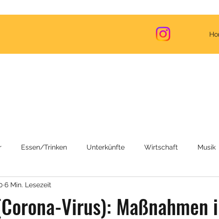
Ho
r
Essen/Trinken
Unterkünfte
Wirtschaft
Musik
0
6 Min. Lesezeit
Reiseinformationen
Corona (COVID-19)
Reiserouten
(Corona-Virus): Maßnahmen i