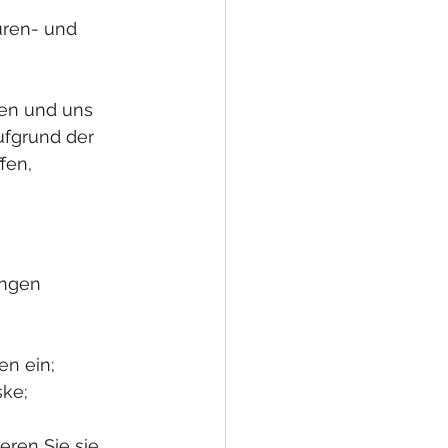
uren- und 
sen und uns 
fgrund der 
fen, 
ngen 
n ein; 
ske;
eren Sie sie 