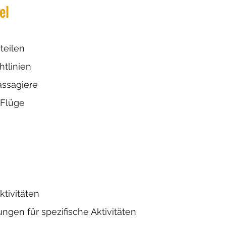
el
teilen
htlinien
assagiere
 Flüge
tivitäten
gen für spezifische Aktivitäten