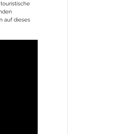
ouristische 
enden 
 auf dieses 