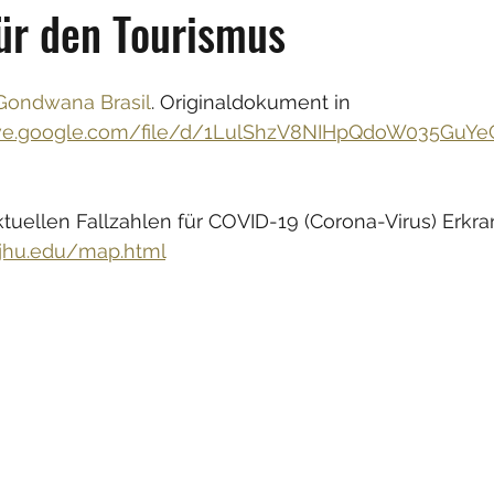
für den Tourismus
Gondwana Brasil
. Originaldokument in 
drive.google.com/file/d/1LulShzV8NIHpQdoW035GuY
tuellen Fallzahlen für COVID-19 (Corona-Virus) Erkr
s.jhu.edu/map.html