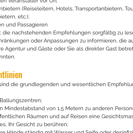
en Veranstalter vor Ort
nbietern (Reiseleitern, Hotels, Transportanbietern, To
etern, etc.);
n und Passagieren
er, die nachstehenden Empfehlungen sorgfältig zu le
hränkungen oder Anpassungen zu informieren, die au
 Agentur und Gäste oder Sie als direkter Gast betref
önnten.
tlinien 
 sind die grundlegenden und wesentlichen Empfehlu
Ballungszentren;
en Mindestabstand von 1,5 Metern zu anderen Persone
öffentlichen Räumen und auf Reisen eine Gesichtsma
s, Ihr Gesicht zu berühren;
e Hände ständig mit Wasser und Seife oder desinfizi