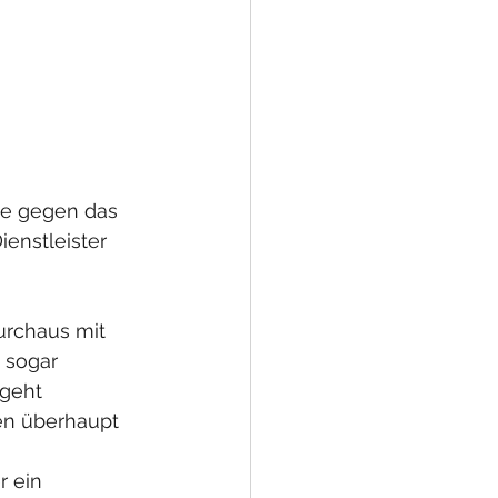
ie gegen das 
ienstleister 
urchaus mit 
sogar 
geht 
en überhaupt 
 ein 