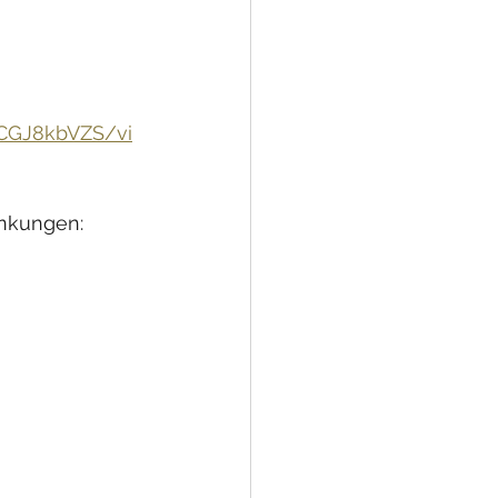
eCGJ8kbVZS/vi
ankungen: 