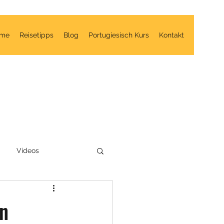
me
Reisetipps
Blog
Portugiesisch Kurs
Kontakt
Videos
n